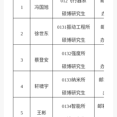
012
飞行器系
邮箱：
f
1
冯国旭
硕博研究生
办公室
0131
振动工程所
邮箱：
s
2
徐世东
硕博研究生
办公室
0132
强度所
邮箱
3
蔡登安
硕博研究生
办公室
0133
纳米所
邮箱：
x
4
轩啸宇
硕博研究生
办公室
0134
智能所
邮箱：
wa
5
王彬