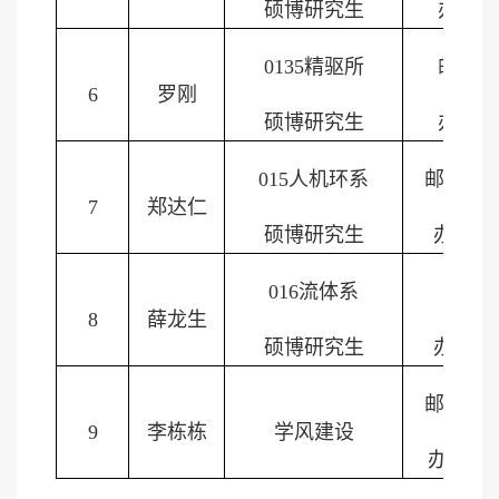
硕博研究生
办公室
0135
精驱所
邮箱：
6
罗刚
硕博研究生
办公室
015
人机环系
邮箱：
z
7
郑达仁
硕博研究生
办公室
016
流体系
邮箱
8
薛龙生
硕博研究生
办公室
邮箱：
l
9
李栋栋
学风建设
办公室