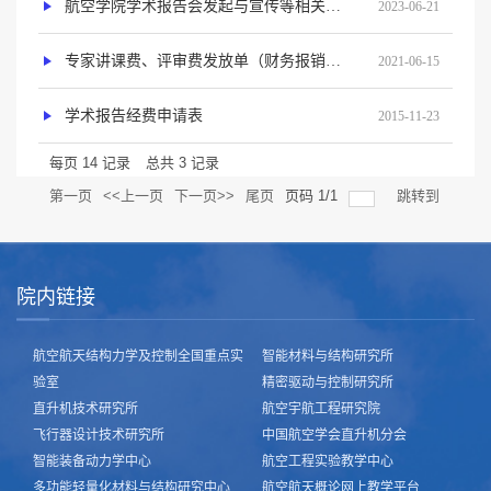
航空学院学术报告会发起与宣传等相关流程
2023-06-21
专家讲课费、评审费发放单（财务报销用）
2021-06-15
学术报告经费申请表
2015-11-23
每页
14
记录
总共
3
记录
第一页
<<上一页
下一页>>
尾页
页码
1
/
1
跳转到
院内链接
航空航天结构力学及控制全国重点实
智能材料与结构研究所
验室
精密驱动与控制研究所
直升机技术研究所
航空宇航工程研究院
飞行器设计技术研究所
中国航空学会直升机分会
智能装备动力学中心
航空工程实验教学中心
多功能轻量化材料与结构研究中心
航空航天概论网上教学平台