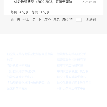
优秀教师典型（2020-2023，来源于南航新闻网）
2023-07-19
每页
14
记录
总共
11
记录
第一页
<<上一页
下一页>>
尾页
页码
1
/
1
跳转到
院内链接
航空航天结构力学及控制全国重点实
智能材料与结构研究所
验室
精密驱动与控制研究所
直升机技术研究所
航空宇航工程研究院
飞行器设计技术研究所
中国航空学会直升机分会
智能装备动力学中心
航空工程实验教学中心
多功能轻量化材料与结构研究中心
航空航天概论网上教学平台
纳米科学研究所
材料力学网上教学平台
官方微信