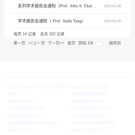
系列学术报告会通知（Prof. John A. Ekaterinaris）
2019-05-08
学术报告会通知（ Prof. Jiashi Yang）
2019-05-06
每页
14
记录
总共
102
记录
第一页
<<上一页
下一页>>
尾页
页码
1
/
8
跳转到
院内链接
航空航天结构力学及控制全国重点实
智能材料与结构研究所
验室
精密驱动与控制研究所
直升机技术研究所
航空宇航工程研究院
飞行器设计技术研究所
中国航空学会直升机分会
智能装备动力学中心
航空工程实验教学中心
多功能轻量化材料与结构研究中心
航空航天概论网上教学平台
纳米科学研究所
材料力学网上教学平台