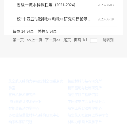
省级一流本科课程等（2021-2024）
2023-08-03
校“十四五”规划教材和教材研究与建设基地立项结果（2021-2023）
2023-06-19
每页
14
记录
总共
5
记录
第一页
<<上一页
下一页>>
尾页
页码
1
/
1
跳转到
院内链接
航空航天结构力学及控制全国重点实
智能材料与结构研究所
验室
精密驱动与控制研究所
直升机技术研究所
航空宇航工程研究院
飞行器设计技术研究所
中国航空学会直升机分会
智能装备动力学中心
航空工程实验教学中心
多功能轻量化材料与结构研究中心
航空航天概论网上教学平台
纳米科学研究所
材料力学网上教学平台