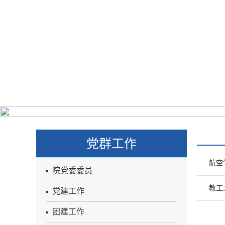
学院概况
系所设置
学科建设
师资队伍
人
党群工作
航空
院党委委员
教工
党建工作
团建工作