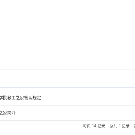
才培养
招生就业
国际合作
科学研究
平台基地
党群
学院教工之家管理规定
之家简介
每页
14
记录
总共
2
记录