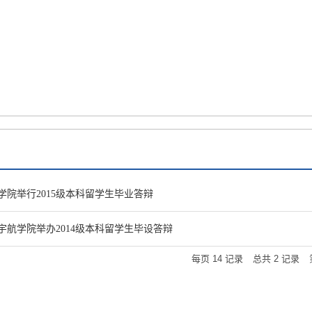
才培养
招生就业
国际合作
科学研究
平台基地
党群
学院举行2015级本科留学生毕业答辩
宇航学院举办2014级本科留学生毕设答辩
每页
14
记录
总共
2
记录