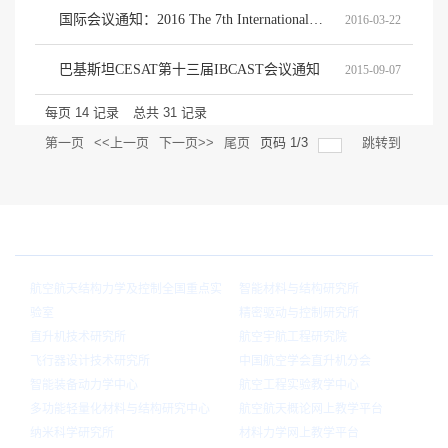
国际会议通知：2016 The 7th International Conference on Mechanical and Aerospace Engineering
2016-03-22
巴基斯坦CESAT第十三届IBCAST会议通知
2015-09-07
每页
14
记录
总共
31
记录
第一页
<<上一页
下一页>>
尾页
页码
1
/
3
跳转到
院内链接
航空航天结构力学及控制全国重点实
智能材料与结构研究所
验室
精密驱动与控制研究所
直升机技术研究所
航空宇航工程研究院
飞行器设计技术研究所
中国航空学会直升机分会
智能装备动力学中心
航空工程实验教学中心
多功能轻量化材料与结构研究中心
航空航天概论网上教学平台
纳米科学研究所
材料力学网上教学平台