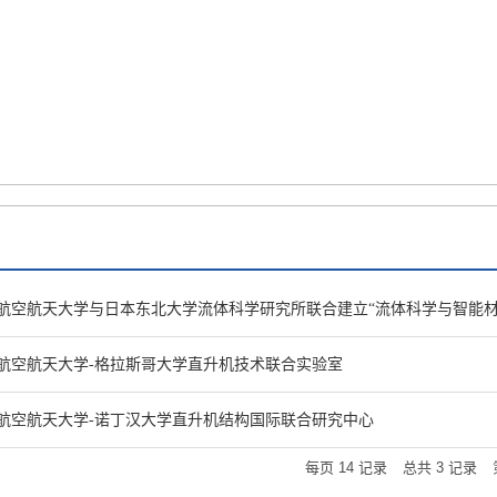
才培养
招生就业
国际合作
科学研究
平台基地
党群
航空航天大学与日本东北大学流体科学研究所联合建立“流体科学与智能材
航空航天大学-格拉斯哥大学直升机技术联合实验室
航空航天大学-诺丁汉大学直升机结构国际联合研究中心
每页
14
记录
总共
3
记录