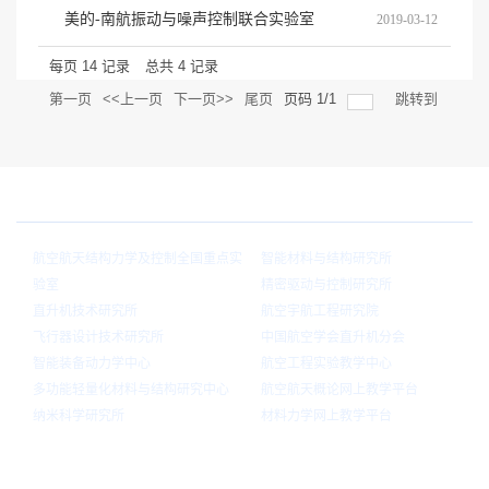
美的-南航振动与噪声控制联合实验室
2019-03-12
每页
14
记录
总共
4
记录
第一页
<<上一页
下一页>>
尾页
页码
1
/
1
跳转到
院内链接
航空航天结构力学及控制全国重点实
智能材料与结构研究所
验室
精密驱动与控制研究所
直升机技术研究所
航空宇航工程研究院
飞行器设计技术研究所
中国航空学会直升机分会
智能装备动力学中心
航空工程实验教学中心
多功能轻量化材料与结构研究中心
航空航天概论网上教学平台
纳米科学研究所
材料力学网上教学平台
官方微信