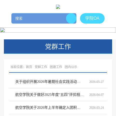
学院OA
党群工作
当前位置：
首页
党群工作
团建工作
团内公示
关于组织开展2026年暑期社会实践活动的通知
2026-05-27
航空学院关于做好2025年度“五四”评优相关工作的通知
2026-04-07
航空学院关于2026年上半年确定入团积极分子名单的公示
2026-03-24